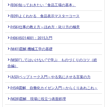
(B36)知っておきたい「食品工場の基本」
(B39)よくわかる 食品表示マスターコース
(H56)仕事の教え方～ほめ方・叱り方の極意
(H06)ISO14001：2015入門
(M41)図解 機械工学の基礎
(M50)“してはいけない”で学ぶ ものづくりのコツ（総
合編）
(A53)ペップトーク入門～やる気にさせる言葉の力
(H54)図解 自働化カイゼン入門～からくりあれこれ～
(M28)図解 現場に役立つ表面処理