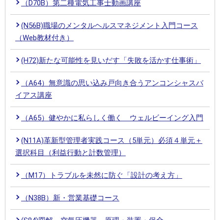
（D70B）第二種電気工事士動画講座
(N56B)職場のメンタルヘルスマネジメント入門コース
（Web教材付き）
(H72)新たな可能性を見いだす「失敗を活かす仕事術」
（A64）無意識の思い込み戸向き合うアンコンシャスバ
イアス講座
（A65）健やかに私らしく働く ウェルビーイング入門
(N11A)革新型管理者実践コース（5単元）必須４単元＋
選択科目（利益行動と計数管理）
（M17）トラブルを未然に防ぐ「設計の考え方」
（N38B）新・営業基礎コース