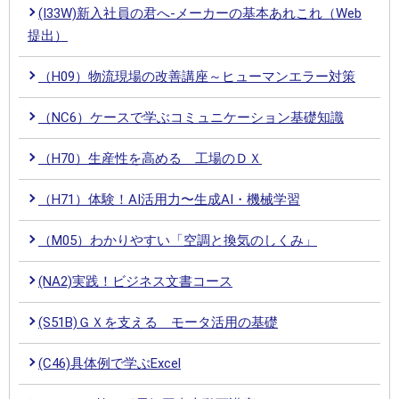
(I33W)新入社員の君へ-メーカーの基本あれこれ（Web
提出）
（H09）物流現場の改善講座～ヒューマンエラー対策
（NC6）ケースで学ぶコミュニケーション基礎知識
（H70）生産性を高める 工場のＤＸ
（H71）体験！AI活用力〜生成AI・機械学習
（M05）わかりやすい「空調と換気のしくみ」
(NA2)実践！ビジネス文書コース
(S51B)ＧＸを支える モータ活用の基礎
(C46)具体例で学ぶExcel