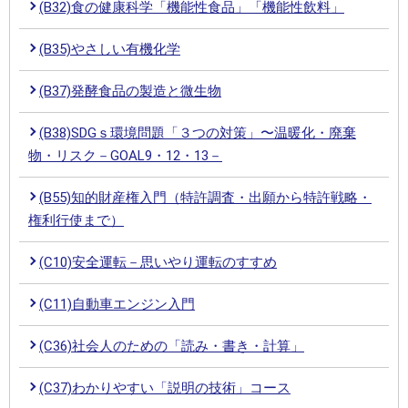
(B32)食の健康科学「機能性食品」「機能性飲料」
(B35)やさしい有機化学
(B37)発酵食品の製造と微生物
(B38)SDGｓ環境問題「３つの対策」〜温暖化・廃棄
物・リスク－GOAL9・12・13－
(B55)知的財産権入門（特許調査・出願から特許戦略・
権利行使まで）
(C10)安全運転－思いやり運転のすすめ
(C11)自動車エンジン入門
(C36)社会人のための「読み・書き・計算」
(C37)わかりやすい「説明の技術」コース