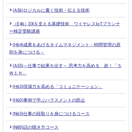
(A56)ロジカルに書く技術・伝える技術
（E46）DXを支える基礎技術 ワイヤレスIoTプランナ
ー検定受験講座
(H64)成果をあげるタイムマネジメント－時間管理の原
則を身につける－
(A55)～仕事で結果を出す～ 思考力を高める 超！「５
Ｗ１Ｈ」
(H63)現場力を高める「コミュニケーション」
(H60)事例で学ぶハラスメントの防止
(N65)仕事の段取りを身につけるコース
(N80)話の聴き方コース