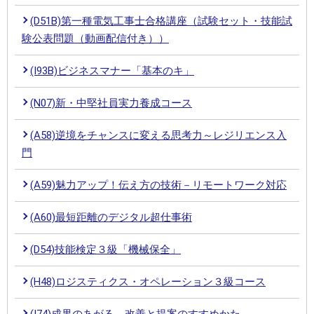
(D51B)第一種電気工事士合格講座（試験セット・技能試
験公表問題（動画配信付き））
(I93B)ビジネスマナー「基本のキ」
(N07)新・中堅社員実力養成コース
(A58)逆境をチャンスに変える思考力～レジリエンス入
門
(A59)魅力アップ！伝え方の技術－リモートワーク対応
(A60)最短距離のデジタル超仕事術
(D54)技能検定３級「機械保全」
(H48)ロジスティクス・オペレーション３級コース
(I74)成果のあがる 改善と提案のすすめかた