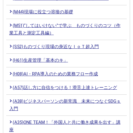
(M44)現場に役立つ溶接の基礎
(M51)“してはいけない”で学ぶ ものづくりのコツ（作
業工具と測定工具編）
(S52)ものづくり現場の身近なＩｏＴ超入門
(H61)生産管理「基本のキ」
(H08)AI・RPA導入のための業務フロー作成
(A57)話し方に自信をつける！滑舌上達トレーニング
(A38)ビジネスパーソンの新常識 未来につなぐSDGｓ
入門
(A35)ONE TEAM！「外国人と共に働き成果を出す」講
座