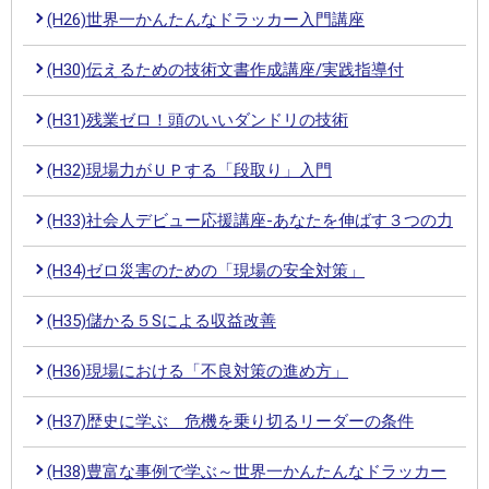
(H26)世界一かんたんなドラッカー入門講座
(H30)伝えるための技術文書作成講座/実践指導付
(H31)残業ゼロ！頭のいいダンドリの技術
(H32)現場力がＵＰする「段取り」入門
(H33)社会人デビュー応援講座-あなたを伸ばす３つの力
(H34)ゼロ災害のための「現場の安全対策」
(H35)儲かる５Sによる収益改善
(H36)現場における「不良対策の進め方」
(H37)歴史に学ぶ 危機を乗り切るリーダーの条件
(H38)豊富な事例で学ぶ～世界一かんたんなドラッカー