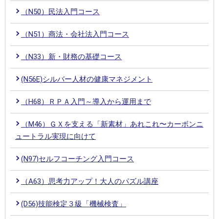
（N50）民法入門コース
（N51）商法・会社法入門コース
（N33）新・財務の基礎コース
(N56E)シルバー人材の健康マネジメント
（H68）ＲＰＡ入門～導入から運用まで
（M46）ＧＸを支える「新素材」あれこれ〜カーボンニ
ュートラル実現に向けて
(N97)セルフコーチング入門コース
（A63）思考力アップ！大人のパズル講座
(D56)技能検定３級「機械検査」