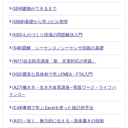
(U04)建物ができるまで
(U06B)基礎から学ぶビル管理
(H53)ものづくり現場の問題解決入門
(S48)図解 シーケンス／シーケンサ回路の基礎
(W11)自主防災講座「新 災害対応の実践」
(H52)豊富な具体例で学ぶFMEA・FTA入門
(A27)働き方・生き方改革講座―実践ワーク・ライフバ
ランス―
(C44)事例で学ぶ Excelを使った統計的手法
(A51)～短く、魅力的に伝える～箇条書きの技術