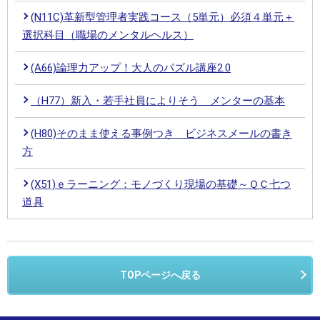
(N11C)革新型管理者実践コース（5単元）必須４単元＋
選択科目（職場のメンタルヘルス）
(A66)論理力アップ！大人のパズル講座2.0
（H77）新入・若手社員によりそう メンターの基本
(H80)そのまま使える事例つき ビジネスメールの書き
方
(X51)ｅラーニング：モノづくり現場の基礎～ＱＣ七つ
道具
TOPページへ戻る