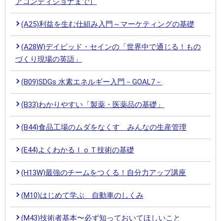
アコンディショナまで）
(A25)利益を生む仕組み入門～マーケティングの基礎
(A28W)デイビッド・セインの「世界中で通じる！もの
づくり現場の英語」
(B09)SDGs 水素エネルギー入門－GOAL7－
(B33)わかりやすい「製薬・医薬品の基礎」
(B44)食品工場のムダをなくす みんなの生産管理
(E44)よくわかるＩｏＴ技術の基礎
(H13W)最強のチームをつくる！自分力アップ講座
(M10)はじめて学ぶ 自動車のしくみ
(M43)技術者基本〜必ず知っておいてほしいこと