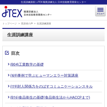
生涯訓練講座 | JTEX 職業訓練法人 日本技能教育開発センター
メニュー
トップページ
受講者の声
生涯訓練講座
生涯訓練講座
目次
(B04)工業数学の基礎
(I69)事例で学ぶヒューマンエラー対策講座
(I19)対人関係力をのばすコミュニケーションスキル
(B16)食品衛生の基礎(食品衛生法からHACCPまで)