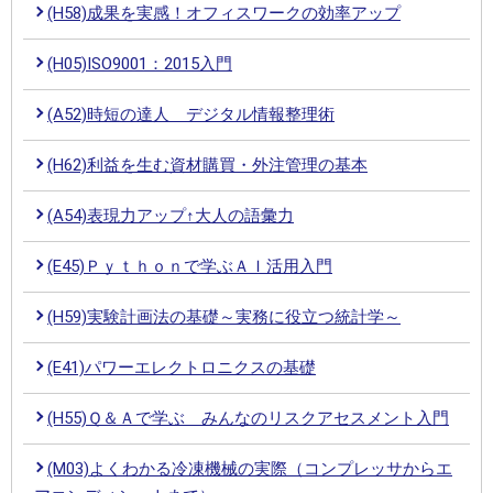
(H58)成果を実感！オフィスワークの効率アップ
(H05)ISO9001：2015入門
(A52)時短の達人 デジタル情報整理術
(H62)利益を生む資材購買・外注管理の基本
(A54)表現力アップ↑大人の語彙力
(E45)Ｐｙｔｈｏｎで学ぶＡＩ活用入門
(H59)実験計画法の基礎～実務に役立つ統計学～
(E41)パワーエレクトロニクスの基礎
(H55)Ｑ＆Ａで学ぶ みんなのリスクアセスメント入門
(M03)よくわかる冷凍機械の実際（コンプレッサからエ