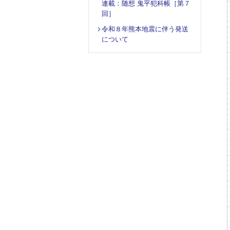
連載：随想 鬼平犯科帳［第７
回］
令和８年熊本地震に伴う発送
について