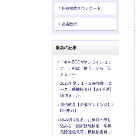
各種書式ダウンロード
資格取得
最新の記事
「有料ZOOMオンラインセミ
ナー」AIは「使う」から「任
せる」へ
2026年度：１・２級技能士コ
ース・機械検査科【9月開講】
締切ました。
通信教育【受講ランキング】2
026年7月
締め切り迫る～お早目の申し
込みを！国家技能検定「学科
免除通信教育」機械検査科 ／