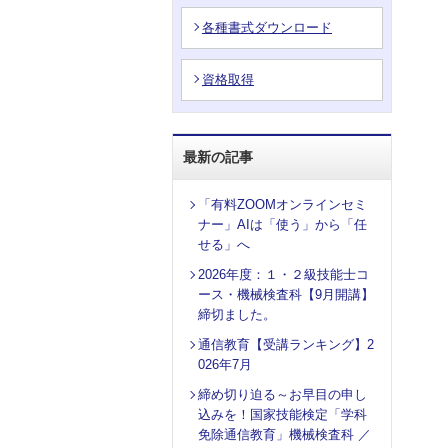
各種書式ダウンロード
資格取得
最新の記事
「有料ZOOMオンラインセミ
ナー」AIは「使う」から「任
せる」へ
2026年度：１・２級技能士コ
ース・機械検査科【9月開講】
締切ました。
通信教育【受講ランキング】2
026年7月
締め切り迫る～お早目の申し
込みを！国家技能検定「学科
免除通信教育」機械検査科 ／