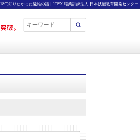
B18C)知りたかった繊維の話 | JTEX 職業訓練法人 日本技能教育開発センター