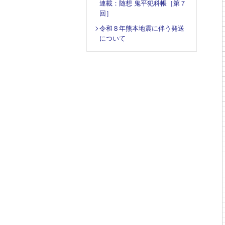
連載：随想 鬼平犯科帳［第７
回］
令和８年熊本地震に伴う発送
について