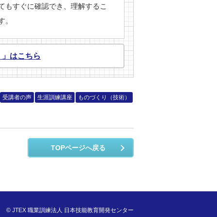
てもすぐに確認でき、理解するこ
す。
」」はこちら
受講者の声
生涯訓練講座
ものづくり（技術）
TOPページへ戻る
© JTEX 職業訓練法人 日本技能教育開発センター