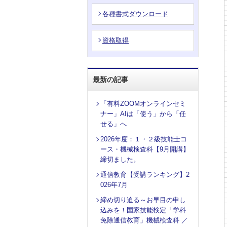
各種書式ダウンロード
資格取得
最新の記事
「有料ZOOMオンラインセミ
ナー」AIは「使う」から「任
せる」へ
2026年度：１・２級技能士コ
ース・機械検査科【9月開講】
締切ました。
通信教育【受講ランキング】2
026年7月
締め切り迫る～お早目の申し
込みを！国家技能検定「学科
免除通信教育」機械検査科 ／