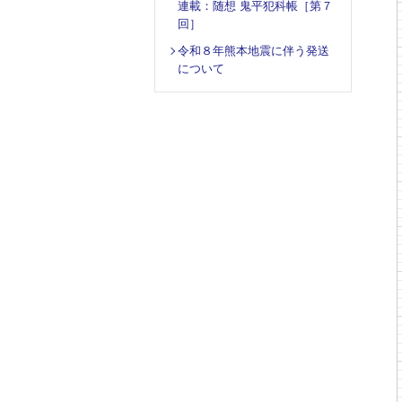
連載：随想 鬼平犯科帳［第７
回］
令和８年熊本地震に伴う発送
について