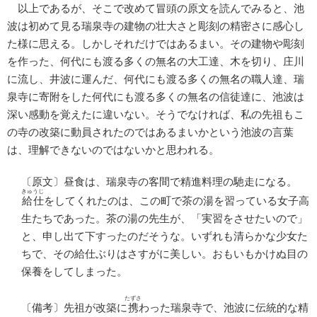
以上であるが、そこで改めて冒頭の原文を読んでみると、池
波は初めて見る瑞泉寺の建物の壮大さと彫刻の精密さに感心し
た様に思える。しかしそれだけではあるまい。その建物や彫刻
を作った、何代にも渡る多くの無名の大工達、木を切り、庄川
に流し、井波に運んだ、何代にも渡る多くの無名の職人達、瑞
泉寺に寄附をした何代にも渡る多くの無名の信徒達に、池波は
深い感動を覚えたに違いない。そうでなければ、私の先祖もこ
の寺の改築に動員されたのではあるまいかという池波の言葉
は、理解できないのではないかと思われる。
〔原文〕昼食は、瑞泉寺の客間で精進料理の馳走になる。
きゅうじ
給仕
をしてくれたのは、この町で茶の湯を習っている女子高
生たちであった。茶の湯の先生が、「実習をさせたいので」
と、申し出て下すったのだそうな。いずれも清らかな少女た
ちで、その給仕ぶりはさすがに美しい。おもいもかけぬ目の
保養をしてしまった。
たずさ
〔備考〕先祖が改築に
携
わった瑞泉寺で、池波に伝統的な精