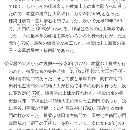
てんぱ
てゆく。しかしその後瑞泉寺が教如上人の東本願寺へ
転派
し
たので、本堂の建立は大変遅れ、万治2年(1659)となった。
棟梁は越前・笠井清右衛門であった。次いで元禄10年(169
だいもん
じょうとうしき
7)、
大門
の
上棟式
が行われる。棟梁は金沢の山上新蔵であ
った。その後本堂の修復工事がいろいろと行われたが、元文
元年(1736)、最後の鐘楼堂が竣工した。棟梁は山上新蔵の弟
子・金屋岩屋村・孫四郎であった。
②宝暦の大火からの復興――安永3年(1774)、本堂の上棟式が行
みょうだい
はい
りょうち
だいく
われた。棟梁は京の笠井若狭、
名代
は
拝
領地
大工
の子孫・
柴田清右衛門であった。そして彼と茶屋甚作、同仁左衛門、
田村七左衛門の拝領地大工が初めて本堂の彫刻を行った。次
に寛政2年(1790)、鐘楼堂の上棟が行われる。棟梁は京の柴
したの
田新八郎、
下
棟梁は拝領地大工の田村七左衛門であった。次
に長谷川平蔵が活躍していた寛政4年(1792)、現存する勅使
門の柱が立った。棟梁は柴田清右衛門で、田村七左衛門が門
こおと
扉両脇の「獅子の
子落
し」を彫っている。次に文化6年(180