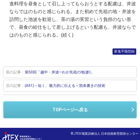
進料理を昼食として召し上ってもらおうとする配慮は、井波
ならではのものと感じられる。また初めて先祖の地・井波を
訪問した池波を歓迎し、茶の湯の実習という負担のない形
で、昼食の給仕をして差し上げるという配慮も、井波ならで
はのものと感じられる。(続く)
新鬼平随想録
前の記事：
第50回「越中・井波―わが先祖の地(参)」
次の記事：
(A51)～短く、魅力的に伝える～箇条書きの技術
TOPページへ戻る
© JTEX 職業訓練法人 日本技能教育開発センター