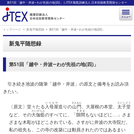
第51回「越中・井波―わが先祖の地(四)」 | JTEX 職業訓練法人 日本技能教育開発センター
メニュー
トップページ
新鬼平随想録
第51回「越中・井波―わが先祖の地(四)」
新鬼平随想録
第51回「越中・井波―わが先祖の地(四)」
引き続き池波の随筆「越中・井波」の原文と備考をお読み頂
きたい。
いりもや
さんもん
たいしどう
〔原文〕堂々たる
入母屋
造りの
山門
、大屋根の本堂、
太子堂
だいがらん
すきま
など、その
大伽藍
のすべてに、「
隙間
もないほどに……」さま
ざまな木彫がほどこされている。さすがに井波の大寺院だ。
私の祖先も、この寺の改築には動員されたのではあるまい