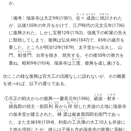
か。
さっさ
なりまさ
やきうち
〔備考〕瑞泉寺は天正9年(1581)、
佐々
成政
に
焼討
された
が、以後155年の年月をかけて、江戸時代の元文元年(1736)
に復興された。しかし宝暦12年(1762)、強風下の町家の失火
に類焼してしまう。復興は弘化4年(1847)で、85年の歳月を
要した。ところが明治12年(1879)、太子堂から出火し、山
ちょくしもん
門、
勅使門
、台所を除き、焼失する。その後55年の努力を
みたび
重ね、昭和9年(1934)、瑞泉寺は
三度
、復興を成し遂げる。
次にこの様な復興は宮大工の活躍なしに語れないが、その概要
を述べれば、以下の通りである。
となみ
いみず
①天正の戦火からの復興――慶長元年(1596)、
砺波
・
射水
・
ねい
とし
なが
はいりょう
婦負
郡の領主・前田
利
長
から
拝領
した井波の土地に瑞泉寺
とうりょう
の仮本堂が建立された。
棟梁
は板倉屋四郎右衛門であっ
こうへいたい
た。また文禄3年(1594)、利長の
工兵隊
の大工10人も井波に
土地を拝領したが、彼らは子孫も含め瑞泉寺の復興に貢献し