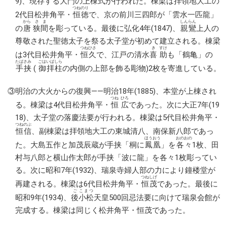
9)、現存する大門の上棟式が行われた。棟梁は拝領地大工の
つね
のり
2代目松井角平・
恒
徳
で、京の前川三四郎が「雲水一匹龍」
から
さま
しんらん
の
唐
狭間
を彫っている。最後に弘化4年(1847)、
親鸞
上人の
尊敬された聖徳太子を祭る太子堂が初めて建立される。棟梁
つねひさ
き
すけ
は3代目松井角平・
恒久
で、江戸の清水
喜
助
も「鶴亀」の
たばさみ
ごはいばしら
手挟
(
御拝柱
の内側の上部を飾る彫物)2枚を寄進している。
③明治の大火からの復興――明治18年(1885)、本堂が上棟され
つね
ひろ
る。棟梁は4代目松井角平・
恒
広
であった。次に大正7年(19
18)、太子堂の落慶法要が行われる。棟梁は5代目松井角平・
つね
のぶ
恒
信
、副棟梁は拝領地大工の東城清八、南保新八郎であっ
ほうおう
おのおの
た。大島五作と加茂辰蔵が手挟「桐に
鳳凰
」を
各々
1枚、田
村与八郎と横山作太郎が手挟「波に龍」を各々1枚彫ってい
る。次に昭和7年(1932)、瑞泉寺婦人部の力により鐘楼堂が
つね
しげ
再建される。棟梁は6代目松井角平・
恒
茂
であった。最後に
ご
こまつ
昭和9年(1934)、
後
小松
天皇500回忌法要に向けて瑞泉会館が
完成する。棟梁は同じく松井角平・恒茂であった。