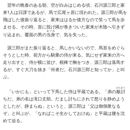
翌年の晩春のある朝、空が白みはじめる頃、石川源三郎と家
来1人は日課であるが、馬で広尾ヶ原に現われた。源三郎が馬を
飛ばした後振り返ると、家来ははるか後方なので笑って馬を歩
ませる。その時、首に投げ縄が巻きついた家来が木陰へ引きず
あてみ
り込まれ、覆面の男の
当身
で、気を失った。
源三郎がまた振り返ると、馬しかいないので、馬首をめぐら
そうとした時、前方から騎乗の侍が来る。気にせず家来の方へ
走り出すと、侍が横に並び、棍棒で胸をつき、源三郎は落馬す
るが、すぐ大刀を抜き「何者だ。石川源三郎と知ってか」と叫
ぶ。
かたきう
「いかにも」といって下馬した侍は平蔵である。「弟の
敵討
ちだ。弟の名は滝口丈助。だまし討ちにされて怒りを静めよう
としたが、静まらぬ」というと、源三郎は「父は御側衆なる
ぞ」と叫ぶが、「なればこそ生かしておけぬ」と平蔵は腰を沈
めて迫る。