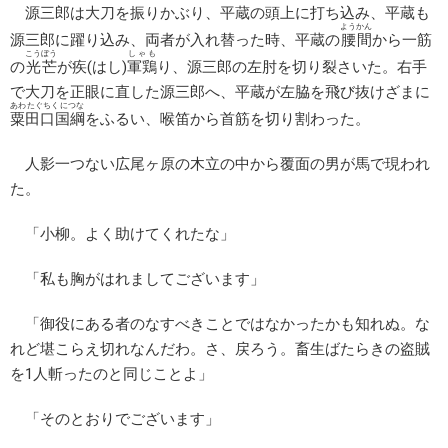
源三郎は大刀を振りかぶり、平蔵の頭上に打ち込み、平蔵も
ようかん
源三郎に躍り込み、両者が入れ替った時、平蔵の
腰間
から一筋
こうぼう
しゃも
の
光芒
が疾(はし)
軍鶏
り、源三郎の左肘を切り裂さいた。右手
で大刀を正眼に直した源三郎へ、平蔵が左脇を飛び抜けざまに
あわたぐちくにつな
粟田口国綱
をふるい、喉笛から首筋を切り割わった。
人影一つない広尾ヶ原の木立の中から覆面の男が馬で現われ
た。
「小柳。よく助けてくれたな」
「私も胸がはれましてございます」
「御役にある者のなすべきことではなかったかも知れぬ。な
れど堪こらえ切れなんだわ。さ、戻ろう。畜生ばたらきの盗賊
を1人斬ったのと同じことよ」
「そのとおりでございます」