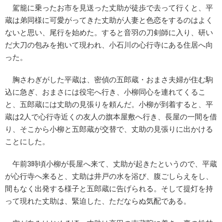
駕籠に乗ったお市を見送った丈助が徒歩で去って行くと、平
蔵は弟同様に可愛がってきた丈助が人妻と色恋をするのはよく
ないと思い、尾行を始めた。すると音羽の刀剣師に入り、研い
だ大刀の包みを抱いて現われ、小石川の心行寺にある住居へ向
った。
胸さわぎがした平蔵は、密偵の五郎蔵・おまさ夫婦が住む駒
込に急ぎ、おまさには役宅へ行き、小柳同心を連れてくるこ
と、五郎蔵には丈助の見張りを頼んだ。小柳が到着すると、平
蔵は2人で心行寺近くの友人の旗本屋敷へ行き、長屋の一間を借
り、そこから小柳と五郎蔵が交替で、丈助の見張りに出かける
ことにした。
午前3時頃小柳が長屋へ来て、丈助が起きたというので、平蔵
が心行寺へ来ると、丈助は井戸の水を浴び、腹ごしらえをし、
間もなく出発する様子と五郎蔵に告げられる。そして提灯を持
って現れた丈助は、緊迫した、ただならぬ気配である。