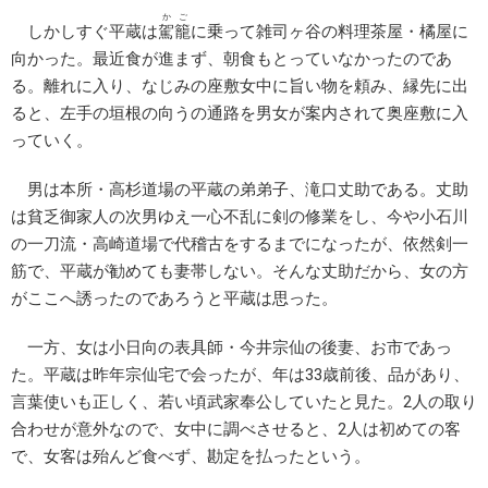
かご
しかしすぐ平蔵は
駕籠
に乗って雑司ヶ谷の料理茶屋・橘屋に
向かった。最近食が進まず、朝食もとっていなかったのであ
る。離れに入り、なじみの座敷女中に旨い物を頼み、縁先に出
ると、左手の垣根の向うの通路を男女が案内されて奥座敷に入
っていく。
男は本所・高杉道場の平蔵の弟弟子、滝口丈助である。丈助
は貧乏御家人の次男ゆえ一心不乱に剣の修業をし、今や小石川
の一刀流・高崎道場で代稽古をするまでになったが、依然剣一
筋で、平蔵が勧めても妻帯しない。そんな丈助だから、女の方
がここへ誘ったのであろうと平蔵は思った。
一方、女は小日向の表具師・今井宗仙の後妻、お市であっ
た。平蔵は昨年宗仙宅で会ったが、年は33歳前後、品があり、
言葉使いも正しく、若い頃武家奉公していたと見た。2人の取り
合わせが意外なので、女中に調べさせると、2人は初めての客
で、女客は殆んど食べず、勘定を払ったという。