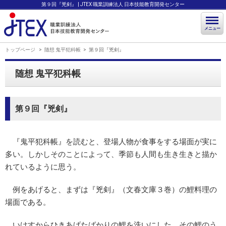
第９回『兇剣』 | JTEX 職業訓練法人 日本技能教育開発センター
メニュー
トップページ
随想 鬼平犯科帳
第９回『兇剣』
随想 鬼平犯科帳
第９回『兇剣』
『鬼平犯科帳』を読むと、登場人物が食事をする場面が実に
多い。しかしそのことによって、季節も人間も生き生きと描か
れているように思う。
例をあげると、まずは『兇剣』（文春文庫３巻）の鯉料理の
場面である。
いけすからひきあげたばかりの鯉を洗いにした、その鯉のう