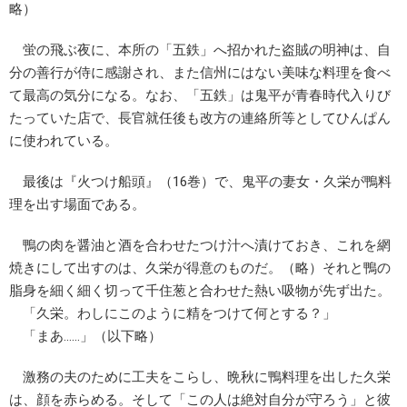
略）
蛍の飛ぶ夜に、本所の「五鉄」へ招かれた盗賊の明神は、自
分の善行が侍に感謝され、また信州にはない美味な料理を食べ
て最高の気分になる。なお、「五鉄」は鬼平が青春時代入りび
たっていた店で、長官就任後も改方の連絡所等としてひんぱん
に使われている。
最後は『火つけ船頭』（16巻）で、鬼平の妻女・久栄が鴨料
理を出す場面である。
鴨の肉を醤油と酒を合わせたつけ汁へ漬けておき、これを網
焼きにして出すのは、久栄が得意のものだ。（略）それと鴨の
脂身を細く細く切って千住葱と合わせた熱い吸物が先ず出た。
「久栄。わしにこのように精をつけて何とする？」
「まあ……」（以下略）
激務の夫のために工夫をこらし、晩秋に鴨料理を出した久栄
は、顔を赤らめる。そして「この人は絶対自分が守ろう」と彼