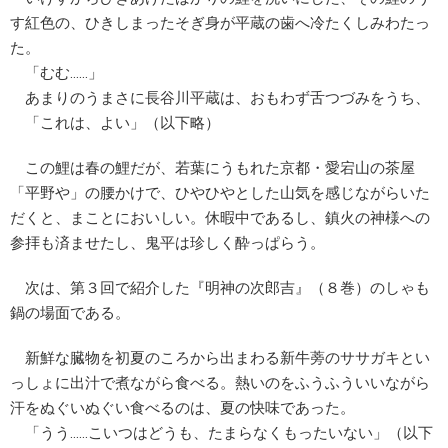
す紅色の、ひきしまったそぎ身が平蔵の歯へ冷たくしみわたっ
た。
「むむ……」
あまりのうまさに長谷川平蔵は、おもわず舌つづみをうち、
「これは、よい」（以下略）
この鯉は春の鯉だが、若葉にうもれた京都・愛宕山の茶屋
「平野や」の腰かけで、ひやひやとした山気を感じながらいた
だくと、まことにおいしい。休暇中であるし、鎮火の神様への
参拝も済ませたし、鬼平は珍しく酔っぱらう。
次は、第３回で紹介した『明神の次郎吉』（８巻）のしゃも
鍋の場面である。
新鮮な臓物を初夏のころから出まわる新牛蒡のササガキとい
っしょに出汁で煮ながら食べる。熱いのをふうふういいながら
汗をぬぐいぬぐい食べるのは、夏の快味であった。
「うう……こいつはどうも、たまらなくもったいない」（以下