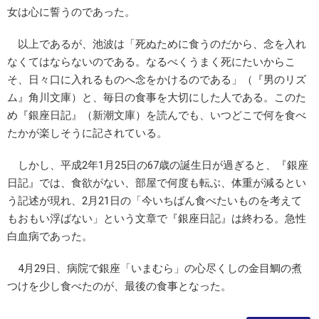
女は心に誓うのであった。
以上であるが、池波は「死ぬために食うのだから、念を入れ
なくてはならないのである。なるべくうまく死にたいからこ
そ、日々口に入れるものへ念をかけるのである」（『男のリズ
ム』角川文庫）と、毎日の食事を大切にした人である。このた
め『銀座日記』（新潮文庫）を読んでも、いつどこで何を食べ
たかが楽しそうに記されている。
しかし、平成2年1月25日の67歳の誕生日が過ぎると、『銀座
日記』では、食欲がない、部屋で何度も転ぶ、体重が減るとい
う記述が現れ、2月21日の「今いちばん食べたいものを考えて
もおもい浮ばない」という文章で『銀座日記』は終わる。急性
白血病であった。
4月29日、病院で銀座「いまむら」の心尽くしの金目鯛の煮
つけを少し食べたのが、最後の食事となった。