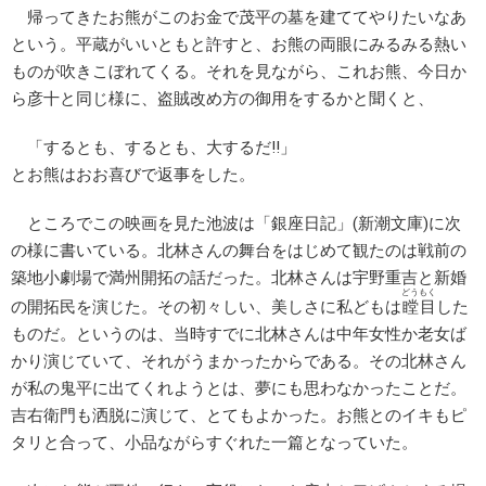
帰ってきたお熊がこのお金で茂平の墓を建ててやりたいなあ
という。平蔵がいいともと許すと、お熊の両眼にみるみる熱い
ものが吹きこぼれてくる。それを見ながら、これお熊、今日か
ら彦十と同じ様に、盗賊改め方の御用をするかと聞くと、
「するとも、するとも、大するだ!!」
とお熊はおお喜びで返事をした。
ところでこの映画を見た池波は「銀座日記」(新潮文庫)に次
の様に書いている。北林さんの舞台をはじめて観たのは戦前の
築地小劇場で満州開拓の話だった。北林さんは宇野重吉と新婚
どうもく
の開拓民を演じた。その初々しい、美しさに私どもは
瞠目
した
ものだ。というのは、当時すでに北林さんは中年女性か老女ば
かり演じていて、それがうまかったからである。その北林さん
が私の鬼平に出てくれようとは、夢にも思わなかったことだ。
吉右衛門も洒脱に演じて、とてもよかった。お熊とのイキもピ
タリと合って、小品ながらすぐれた一篇となっていた。