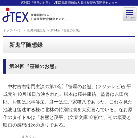
第34回『笹屋のお熊』 | JTEX 職業訓練法人 日本技能教育開発センター
メニュー
トップページ
新鬼平随想録
第34回『笹屋のお熊』
新鬼平随想録
第34回『笹屋のお熊』
中村吉右衛門主演の第13話「笹屋のお熊」(フジテレビ)が平
成元年10月18日放映された。脚本は桜井康祐、監督は吉田啓一
郎、お熊は北林谷栄、彦十は江戸家猫八であった。これを見た
池波は後述する様に北林の特別出演を大変喜んでいる。なお原
作のタイトルは「お熊と茂平」(文春文庫10巻)で、その概要と
映画の感想は次の通りである。
みろくじ