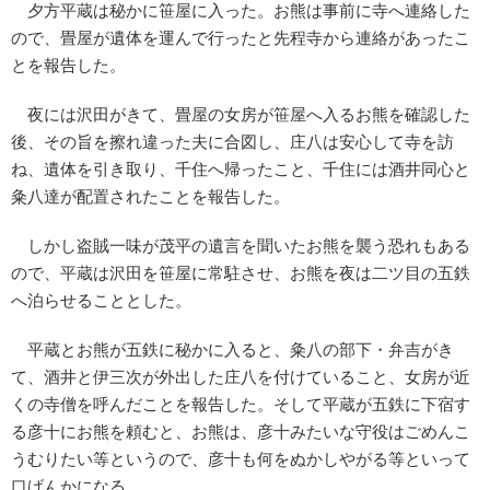
夕方平蔵は秘かに笹屋に入った。お熊は事前に寺へ連絡した
ので、畳屋が遺体を運んで行ったと先程寺から連絡があったこ
とを報告した。
夜には沢田がきて、畳屋の女房が笹屋へ入るお熊を確認した
後、その旨を擦れ違った夫に合図し、庄八は安心して寺を訪
ね、遺体を引き取り、千住へ帰ったこと、千住には酒井同心と
粂八達が配置されたことを報告した。
しかし盗賊一味が茂平の遺言を聞いたお熊を襲う恐れもある
ので、平蔵は沢田を笹屋に常駐させ、お熊を夜は二ツ目の五鉄
へ泊らせることとした。
平蔵とお熊が五鉄に秘かに入ると、粂八の部下・弁吉がき
て、酒井と伊三次が外出した庄八を付けていること、女房が近
くの寺僧を呼んだことを報告した。そして平蔵が五鉄に下宿す
る彦十にお熊を頼むと、お熊は、彦十みたいな守役はごめんこ
うむりたい等というので、彦十も何をぬかしやがる等といって
口げんかになる。