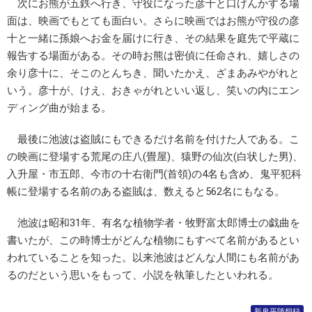
次にお熊が五鉄へ行き、守役になった彦十と口げんかする場
面は、映画でもとても面白い。さらに映画ではお熊が守役の彦
十と一緒に孫娘へお金を届けに行き、その結果を庭先で平蔵に
報告する場面がある。その時お熊は密偵に任命され、嬉しさの
余り彦十に、そこのとんちき、聞いたかえ、ざまあみやがれと
いう。彦十が、けえ、おきゃがれといい返し、笑いの内にエン
ディング曲が始まる。
最後に池波は盗賊にもできるだけ名前を付けた人である。こ
の映画に登場する荒尾の庄八(畳屋)、猿野の仙次(白状した男)、
入升屋・市五郎、今市の十右衛門(首領)の4名も含め、鬼平犯科
帳に登場する名前のある盗賊は、数えると562名にもなる。
池波は昭和31年、有名な植物学者・牧野富太郎博士の戯曲を
書いたが、この時博士がどんな植物にもすべて名前があるとい
われていることを知った。以来池波はどんな人間にも名前があ
るのだという思いをもって、小説を執筆したといわれる。
新鬼平随想録