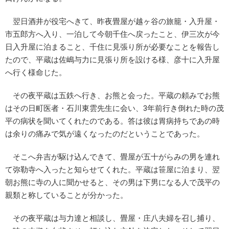
翌日酒井が役宅へきて、昨夜畳屋が越ヶ谷の旅籠・入升屋・
市五郎方へ入り、一泊して今朝千住へ戻ったこと、伊三次が今
日入升屋に泊まること、千住に見張り所が必要なことを報告し
たので、平蔵は佐嶋与力に見張り所を設ける様、彦十に入升屋
へ行く様命じた。
その夜平蔵は五鉄へ行き、お熊と会った。平蔵の頼みでお熊
はその日町医者・石川東雲先生に会い、3年前行き倒れた時の茂
平の病状を聞いてくれたのである。答は彼は胃病持ちであの時
は余りの痛みで気が遠くなったのだということであった。
そこへ弁吉が駆け込んできて、畳屋が五十がらみの男を連れ
て弥勒寺へ入ったと知らせてくれた。平蔵は笹屋に泊まり、翌
朝お熊に寺の人に聞かせると、その男は下男になる人で茂平の
親類と称していることが分かった。
その夜平蔵は与力達と相談し、畳屋・庄八夫婦を召し捕り、