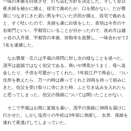
一味の本拠を白状させ、打ち込む方針を決定した。そして翌日
夜夫婦を秘かに捕え、役宅で責めたが、口を開かない。だが畳
屋につなぎにきた若い男を中にいた沢田が捕え、役宅で責める
と、すぐ吐いたので、夫婦も遂に白状をした。首領は今市の十
右衛門といい、宇都宮にいることが分かったので、改め方は越
ヶ谷の入升屋、宇都宮の本拠、弥勒寺を急襲し、一味合わせて2
1名を逮捕した。
なお畳屋・庄八は平蔵の尋問に対し次の様なことを述べた。
茂平は盗賊ではなく伯父である。商いや博奕がうまく、母へ送
金したり、子供を可愛がってくれた。1年前江戸で再会し、つい
住所を教えたら、万一の時は葬ってくれと20両を持って頼みに
きた。伯父を受け取りに寺にきた時、ふと引き込みを入れたら
と思ってしまった。伯父の孫娘については聞いたことがない。
そこで平蔵はお熊に駕籠を雇い、茂平の孫娘に58両を届けに
行かせた。しかし塩売りの牛松は3年前に倒産し、女房、孫娘を
連れて夜逃げしてしまっていた。