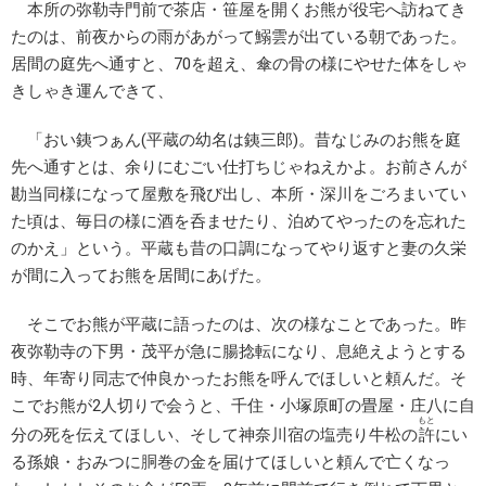
本所の
弥勒寺
門前で茶店・笹屋を開くお熊が役宅へ訪ねてき
たのは、前夜からの雨があがって鰯雲が出ている朝であった。
居間の庭先へ通すと、70を超え、傘の骨の様にやせた体をしゃ
きしゃき運んできて、
「おい銕つぁん(平蔵の幼名は銕三郎)。昔なじみのお熊を庭
先へ通すとは、余りにむごい仕打ちじゃねえかよ。お前さんが
勘当同様になって屋敷を飛び出し、本所・深川をごろまいてい
た頃は、毎日の様に酒を呑ませたり、泊めてやったのを忘れた
のかえ」という。平蔵も昔の口調になってやり返すと妻の久栄
が間に入ってお熊を居間にあげた。
そこでお熊が平蔵に語ったのは、次の様なことであった。昨
夜弥勒寺の下男・茂平が急に腸捻転になり、息絶えようとする
時、年寄り同志で仲良かったお熊を呼んでほしいと頼んだ。そ
こでお熊が2人切りで会うと、千住・小塚原町の畳屋・庄八に自
もと
分の死を伝えてほしい、そして神奈川宿の塩売り牛松の
許
にい
る孫娘・おみつに胴巻の金を届けてほしいと頼んで亡くなっ