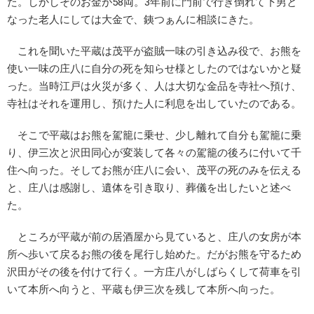
た。しかしそのお金が58両。3年前に門前で行き倒れて下男と
なった老人にしては大金で、銕つぁんに相談にきた。
これを聞いた平蔵は茂平が盗賊一味の引き込み役で、お熊を
使い一味の庄八に自分の死を知らせ様としたのではないかと疑
った。当時江戸は火災が多く、人は大切な金品を寺社へ預け、
寺社はそれを運用し、預けた人に利息を出していたのである。
そこで平蔵はお熊を駕籠に乗せ、少し離れて自分も駕籠に乗
り、伊三次と沢田同心が変装して各々の駕籠の後ろに付いて千
住へ向った。そしてお熊が庄八に会い、茂平の死のみを伝える
と、庄八は感謝し、遺体を引き取り、葬儀を出したいと述べ
た。
ところが平蔵が前の居酒屋から見ていると、庄八の女房が本
所へ歩いて戻るお熊の後を尾行し始めた。だがお熊を守るため
沢田がその後を付けて行く。一方庄八がしばらくして荷車を引
いて本所へ向うと、平蔵も伊三次を残して本所へ向った。