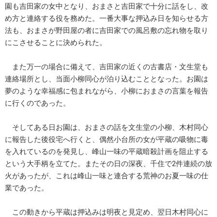
園も吉田家の女中となり、おまさと吉田家で十分に話をし、改
め方と連絡する役を務めた。一番大事な押込み日を知らせる方
法も、おまさが野田屋の者に吉田家での風呂敷の忘れ物を取り
にこさせることに決められた。
また万一の場合に備えて、吉田家の近くの古書店・文生堂も
連絡場所とし、当面小柳同心が泊り込むこととなった。お園は
夢のような幸福感に包まれながら、小柳におまさの言葉を報告
に行くのであった。
そしてある日お園は、おまさの話を文生堂の小柳、木村同心
に報告した後役宅へ行くと、偶然小台所の女が平蔵の吸物に毒
を入れているのを発見し、峰山一味の平蔵暗殺計画を阻止する
という大手柄を立てた。またその日の深夜、千住で2件連続の放
火があったが、これは峰山一味と連合する荒神のお夏一味の仕
業であった。
この動きから平蔵は押込みは明夜と見定め、翌日木村同心に