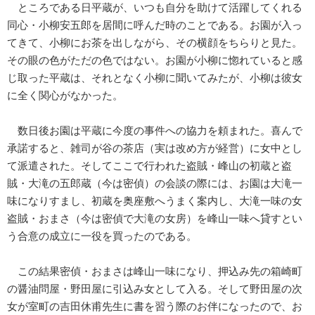
ところである日平蔵が、いつも自分を助けて活躍してくれる
同心・小柳安五郎を居間に呼んだ時のことである。お園が入っ
てきて、小柳にお茶を出しながら、その横顔をちらりと見た。
その眼の色がただの色ではない。お園が小柳に惚れていると感
じ取った平蔵は、それとなく小柳に聞いてみたが、小柳は彼女
に全く関心がなかった。
数日後お園は平蔵に今度の事件への協力を頼まれた。喜んで
承諾すると、雑司が谷の茶店（実は改め方が経営）に女中とし
て派遣された。そしてここで行われた盗賊・峰山の初蔵と盗
賊・大滝の五郎蔵（今は密偵）の会談の際には、お園は大滝一
味になりすまし、初蔵を奥座敷へうまく案内し、大滝一味の女
盗賊・おまさ（今は密偵で大滝の女房）を峰山一味へ貸すとい
う合意の成立に一役を買ったのである。
この結果密偵・おまさは峰山一味になり、押込み先の箱崎町
の醤油問屋・野田屋に引込み女として入る。そして野田屋の次
女が室町の吉田休甫先生に書を習う際のお伴になったので、お