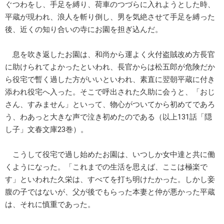
ぐつわをし、手足を縛り、荷車のつづらに入れようとした時、
平蔵が現われ、浪人を斬り倒し、男を気絶させて手足を縛った
後、近くの知り合いの寺にお園を担ぎ込んだ。
息を吹き返したお園は、和尚から運よく火付盗賊改め方長官
に助けられてよかったといわれ、長官からは松五郎が危険だか
ら役宅で暫く過した方がいいといわれ、素直に翌朝平蔵に付き
添われ役宅へ入った。そこで呼出された久助に会うと、「おじ
さん、すみません」といって、物心がついてから初めてであろ
う、わあっと大きな声で泣き初めたのである（以上131話「隠
し子」文春文庫23巻）。
こうして役宅で過し始めたお園は、いつしか女中達と共に働
くようになった。「これまでの生活を思えば、ここは極楽で
す」といわれた久栄は、すべてを打ち明けたかった。しかし妾
腹の子ではないが、父が後でもらった本妻と仲が悪かった平蔵
は、それに慎重であった。