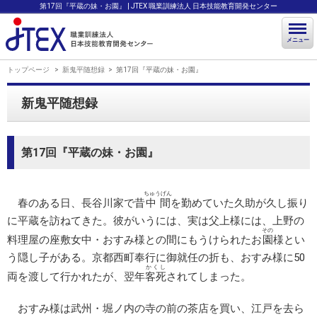
第17回『平蔵の妹・お園』 | JTEX 職業訓練法人 日本技能教育開発センター
メニュー
トップページ
新鬼平随想録
第17回『平蔵の妹・お園』
新鬼平随想録
第17回『平蔵の妹・お園』
ちゅうげん
春のある日、長谷川家で昔
中間
を勤めていた久助が久し振り
に平蔵を訪ねてきた。彼がいうには、実は父上様には、上野の
その
料理屋の座敷女中・おすみ様との間にもうけられたお
園
様とい
う隠し子がある。京都西町奉行に御就任の折も、おすみ様に50
かくし
両を渡して行かれたが、翌年
客死
されてしまった。
おすみ様は武州・堀ノ内の寺の前の茶店を買い、江戸を去ら