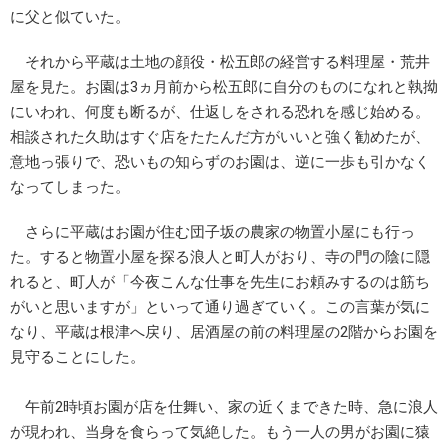
に父と似ていた。
それから平蔵は土地の顔役・松五郎の経営する料理屋・荒井
屋を見た。お園は3ヵ月前から松五郎に自分のものになれと執拗
にいわれ、何度も断るが、仕返しをされる恐れを感じ始める。
相談された久助はすぐ店をたたんだ方がいいと強く勧めたが、
意地っ張りで、恐いもの知らずのお園は、逆に一歩も引かなく
なってしまった。
さらに平蔵はお園が住む団子坂の農家の物置小屋にも行っ
た。すると物置小屋を探る浪人と町人がおり、寺の門の陰に隠
れると、町人が「今夜こんな仕事を先生にお頼みするのは筋ち
がいと思いますが」といって通り過ぎていく。この言葉が気に
なり、平蔵は根津へ戻り、居酒屋の前の料理屋の2階からお園を
見守ることにした。
午前2時頃お園が店を仕舞い、家の近くまできた時、急に浪人
が現われ、当身を食らって気絶した。もう一人の男がお園に猿