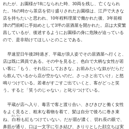
れたが、お園様が18になられた時、30両を残し、亡くなられ
た。16の時から茶店を切り盛りされたお園様は、江戸で大きな
店を持ちたいと思われ、10年程料理屋で働かれた後、3年前根
津の門前町に手始めとして3坪の居酒屋を開かれた。店は大変繁
昌しているが、後述するようにお園様の身に危険が迫っている
ので、是非助けてほしいとのことである。
早速翌日午後2時過ぎ、平蔵が浪人姿でその居酒屋へ行くと、
店は既に満員である。その中を見ると、色白で大柄な女性が若
い客に「もう、それ位にしておきな。お前みたいな奴がだらだ
ら飲んでいるから店が空かないのだ。さっさと出ていけ」と怒
鳴りつけている。若者がすごすご出ていくと、客がどっと笑
う。すると「笑うのじゃない」と叱りつけている。
平蔵が店へ入り、毒舌で客と渡り合い、きびきびと働く女性
をよく見ると、粗末な着物を着て、髪は自分で後ろに巻き束
おしろい
ね、
白粉
も紅もつけていない。だが眉が濃く、切れ長の眼で、
鼻筋が通り、口は一文字に引き結び、きりりとした顔立ちは実