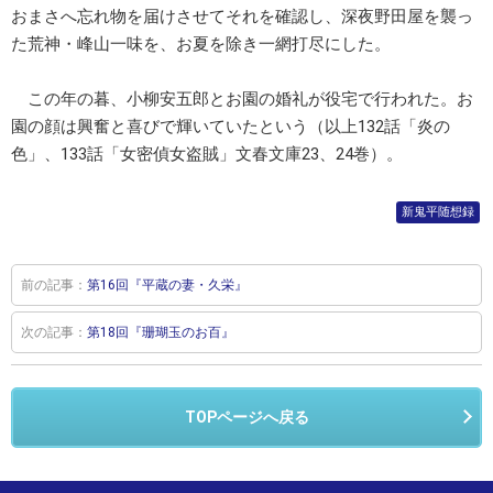
おまさへ忘れ物を届けさせてそれを確認し、深夜野田屋を襲っ
た荒神・峰山一味を、お夏を除き一網打尽にした。
この年の暮、小柳安五郎とお園の婚礼が役宅で行われた。お
園の顔は興奮と喜びで輝いていたという（以上132話「炎の
色」、133話「女密偵女盗賊」文春文庫23、24巻）。
新鬼平随想録
前の記事：
第16回『平蔵の妻・久栄』
次の記事：
第18回『珊瑚玉のお百』
TOPページへ戻る