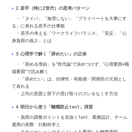
２.若手（特にZ世代）の思考パターン
・「タイパ」「無理しない」「プライベートを大事にす
る」に表れる若手の仕事観
・若手の考える「ワークライフバランス」「安定」「心
身負荷の低さ」とは
３.心理学で解く「辞めたい」の正体
・「辞める理由」を“世代論”で決めつけず、“心理要因×職
場要因”で読み解く
・「辞めたい」は、自律性・有能感・関係性の欠損とし
て表れる
・上司の意図と部下の受け取りのズレをなくす方法
４.明日から使う「離職防止1on1」演習
・負荷の調整ポイントを見抜く1on1、業務設計、チーム
運用の実際 行動科学と
モチベーションマネジメントを重視した離職予防